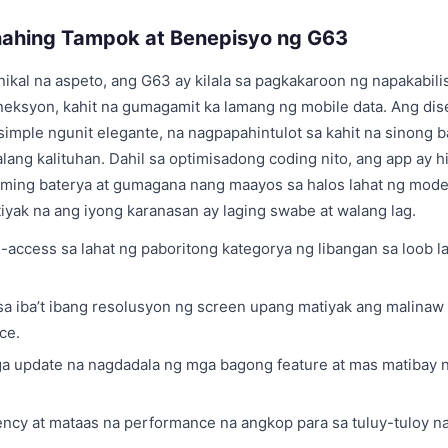
ahing Tampok at Benepisyo ng G63
nikal na aspeto, ang G63 ay kilala sa pagkakaroon ng napakabili
neksyon, kahit na gumagamit ka lamang ng mobile data. Ang di
y simple ngunit elegante, na nagpapahintulot sa kahit na sinong
lang kalituhan. Dahil sa optimisadong coding nito, ang app ay 
ing baterya at gumagana nang maayos sa halos lahat ng mod
tiyak na ang iyong karanasan ay laging swabe at walang lag.
g-access sa lahat ng paboritong kategorya ng libangan sa loob 
sa iba’t ibang resolusyon ng screen upang matiyak ang malinaw 
ce.
a update na nagdadala ng mga bagong feature at mas matibay n
ncy at mataas na performance na angkop para sa tuluy-tuloy n