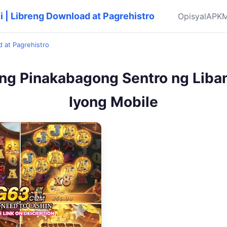
ili | Libreng Download at Pagrehistro
Opisyal
APK
M
ad at Pagrehistro
ng Pinakabagong Sentro ng Liba
Iyong Mobile