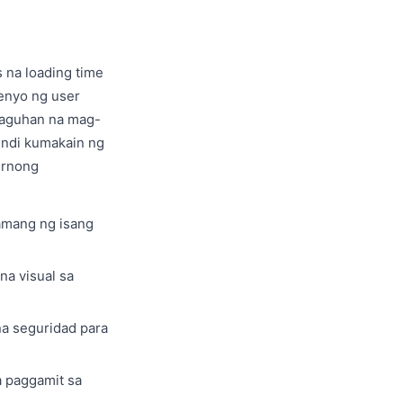
s na loading time
senyo ng user
 baguhan na mag-
hindi kumakain ng
ernong
lamang ng isang
na visual sa
a seguridad para
a paggamit sa