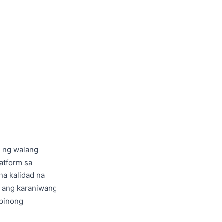
y ng walang
atform sa
na kalidad na
a ang karaniwang
ipinong