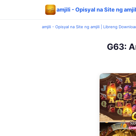
amjili - Opisyal na Site ng amj
amjili - Opisyal na Site ng amjili | Libreng Downlo
G63: A