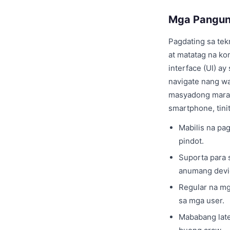
Mga Pangun
Pagdating sa tek
at matatag na ko
interface (UI) a
navigate nang wa
masyadong maram
smartphone, tini
Mabilis na pa
pindot.
Suporta para 
anumang devi
Regular na mg
sa mga user.
Mababang late