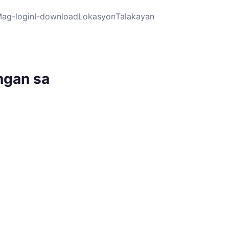
ag-login
I-download
Lokasyon
Talakayan
ngan sa