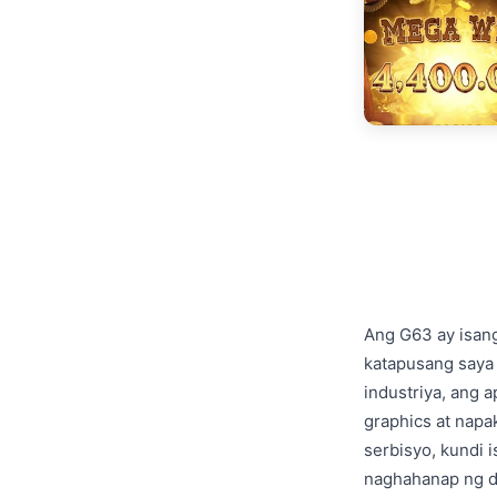
Ang G63 ay isan
katapusang saya 
industriya, ang 
graphics at napa
serbisyo, kundi 
naghahanap ng de