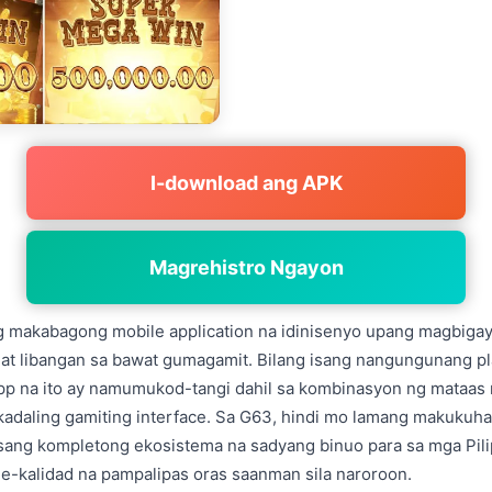
I-download ang APK
Magrehistro Ngayon
g makabagong mobile application na idinisenyo upang magbiga
at libangan sa bawat gumagamit. Bilang isang nangungunang pl
app na ito ay namumukod-tangi dahil sa kombinasyon ng mataas 
kadaling gamiting interface. Sa G63, hindi mo lamang makukuh
isang kompletong ekosistema na sadyang binuo para sa mga Pil
-kalidad na pampalipas oras saanman sila naroroon.